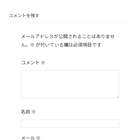
e
itt
b
er
コメントを残す
o
o
メールアドレスが公開されることはありませ
k
ん。
※
が付いている欄は必須項目です
コメント
※
名前
※
メール
※